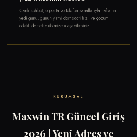
Canlı sohbet, e-posta ve telefon kanallarıyla haftanın
yedi günü, günün yirmi dört saati hızlı ve çözüm
odaklı destek ekibimize ulaşabilirsiniz.
KURUMSAL
Maxwin TR Güncel Giriş
2026 | Yeni Adres ve