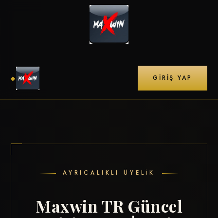
GIRIŞ YAP
AYRICALIKLI ÜYELIK
Maxwin TR Güncel