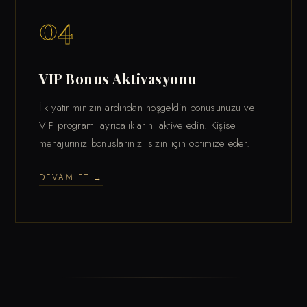
04
VIP Bonus Aktivasyonu
İlk yatırımınızın ardından hoşgeldin bonusunuzu ve
VIP programı ayrıcalıklarını aktive edin. Kişisel
menajuriniz bonuslarınızı sizin için optimize eder.
DEVAM ET →