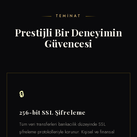
TEMINAT
Prestijli Bir Deneyimin
Güvencesi
🔒
256-bit SSL Şifreleme
Tüm veri transferleri bankacılık düzeyinde SSL
şifreleme protokolleriyle korunur. Kişisel ve finansal