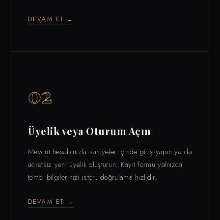
DEVAM ET →
02
Üyelik veya Oturum Açın
Mevcut hesabınızla saniyeler içinde giriş yapın ya da
ücretsiz yeni üyelik oluşturun. Kayıt formu yalnızca
temel bilgilerinizi ister; doğrulama hızlıdır.
DEVAM ET →