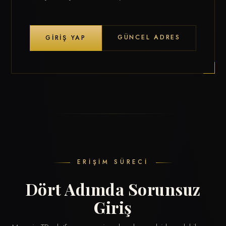
GÜNCEL ADRES
GIRIŞ YAP
ERIŞIM SÜRECI
Dört Adımda Sorunsuz
Giriş