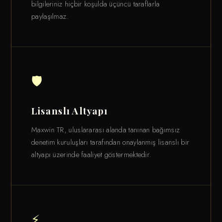
bilgileriniz hiçbir koşulda üçüncü taraflarla
paylaşılmaz.
🛡️
Lisanslı Altyapı
Maxwin TR, uluslararası alanda tanınan bağımsız
denetim kuruluşları tarafından onaylanmış lisanslı bir
altyapı üzerinde faaliyet göstermektedir.
⚡