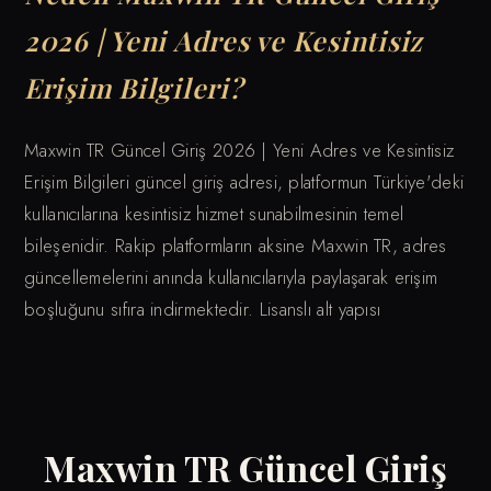
2026 | Yeni Adres ve Kesintisiz
Erişim Bilgileri?
Maxwin TR Güncel Giriş 2026 | Yeni Adres ve Kesintisiz
Erişim Bilgileri güncel giriş adresi, platformun Türkiye'deki
kullanıcılarına kesintisiz hizmet sunabilmesinin temel
bileşenidir. Rakip platformların aksine Maxwin TR, adres
güncellemelerini anında kullanıcılarıyla paylaşarak erişim
boşluğunu sıfıra indirmektedir. Lisanslı alt yapısı
Maxwin TR Güncel Giriş