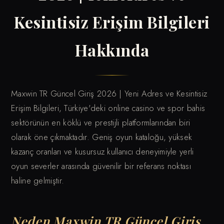
Kesintisiz Erişim Bilgileri
Hakkında
Maxwin TR Güncel Giriş 2026 | Yeni Adres ve Kesintisiz
Erişim Bilgileri, Türkiye'deki online casino ve spor bahis
sektörünün en köklü ve prestijli platformlarından biri
olarak öne çıkmaktadır. Geniş oyun kataloğu, yüksek
kazanç oranları ve kusursuz kullanıcı deneyimiyle yerli
oyun severler arasında güvenilir bir referans noktası
haline gelmiştir.
Neden Maxwin TR Güncel Giriş