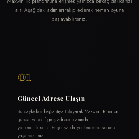
Maxwin TR platformuna erişmek yalnızca birkaç dakikanızı
alır. Aşağıdaki adımları takip ederek hemen oyuna
başlayabilirsiniz.
01
Güncel Adrese Ulaşın
Bu sayfadaki bağlantıya tıklayarak Maxwin TR'nin en
güncel ve aktif giriş adresine anında
yönlendirilirsiniz. Engel ya da yönlendirme sorunu
yaşamazsınız.