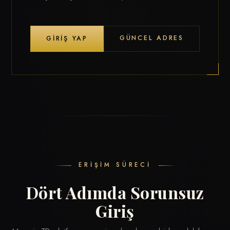
GÜNCEL ADRES
GIRIŞ YAP
ERIŞIM SÜRECI
Dört Adımda Sorunsuz
Giriş