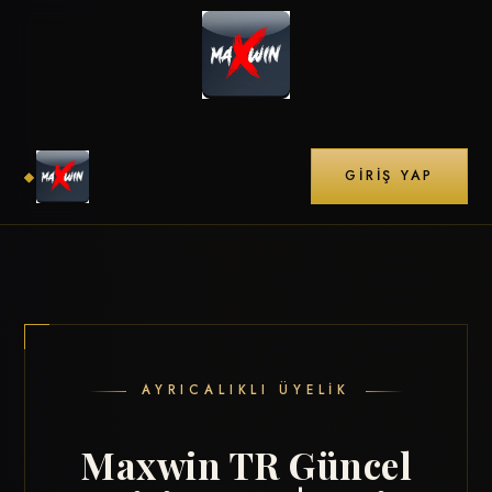
GIRIŞ YAP
AYRICALIKLI ÜYELIK
Maxwin TR Güncel