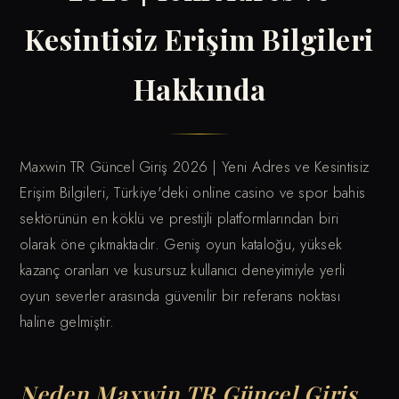
Kesintisiz Erişim Bilgileri
Hakkında
Maxwin TR Güncel Giriş 2026 | Yeni Adres ve Kesintisiz
Erişim Bilgileri, Türkiye'deki online casino ve spor bahis
sektörünün en köklü ve prestijli platformlarından biri
olarak öne çıkmaktadır. Geniş oyun kataloğu, yüksek
kazanç oranları ve kusursuz kullanıcı deneyimiyle yerli
oyun severler arasında güvenilir bir referans noktası
haline gelmiştir.
Neden Maxwin TR Güncel Giriş