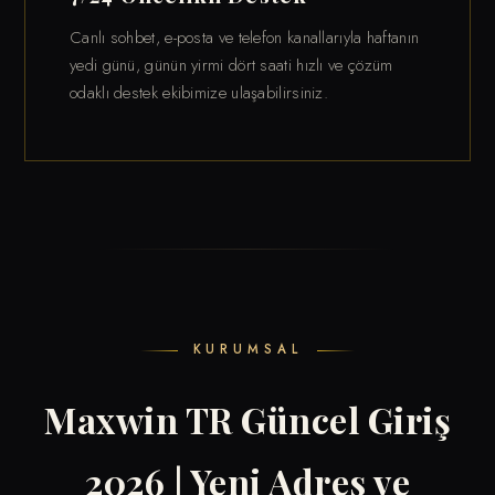
Canlı sohbet, e-posta ve telefon kanallarıyla haftanın
yedi günü, günün yirmi dört saati hızlı ve çözüm
odaklı destek ekibimize ulaşabilirsiniz.
KURUMSAL
Maxwin TR Güncel Giriş
2026 | Yeni Adres ve