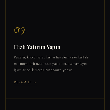
03
Hızlı Yatırım Yapın
Papara, kripto para, banka havalesi veya kart ile
minimum limit üzerinden yatırımınızı tamamlayın.
İşlemler anlık olarak hesabınıza yansır.
DEVAM ET →