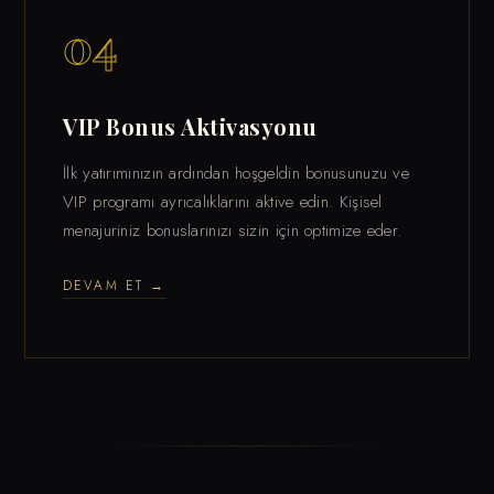
04
VIP Bonus Aktivasyonu
İlk yatırımınızın ardından hoşgeldin bonusunuzu ve
VIP programı ayrıcalıklarını aktive edin. Kişisel
menajuriniz bonuslarınızı sizin için optimize eder.
DEVAM ET →