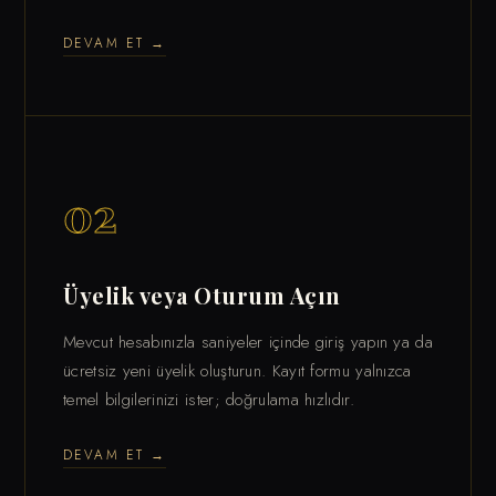
DEVAM ET →
02
Üyelik veya Oturum Açın
Mevcut hesabınızla saniyeler içinde giriş yapın ya da
ücretsiz yeni üyelik oluşturun. Kayıt formu yalnızca
temel bilgilerinizi ister; doğrulama hızlıdır.
DEVAM ET →